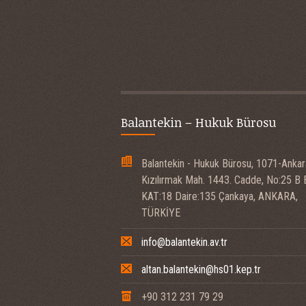
Balantekin – Hukuk Bürosu
Balantekin - Hukuk Bürosu, 1071-Ankar
Kızılırmak Mah. 1443. Cadde, No:25 B
KAT:18 Daire:135 Çankaya, ANKARA,
TÜRKİYE
info@balantekin.av.tr
altan.balantekin@hs01.kep.tr
+90 312 231 79 29