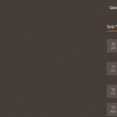
Gün
Son 
25
ŞUB
17
EYL
10
EYL
13
AĞU