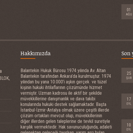
01
AĞU
Hakkımızda
Son 
Balantekin Hukuk Bürosu 1974 yılında Av. Altan
a
25
Balantekin tarafından Ankara’da kurulmuştur. 1974
 BLOK,
ŞUB
yılından bu yana 10.000’i aşkın gerçek ve tüzel
kişinin hukuki ihtilaflarının çözümünde hizmet
vermiştir. Uzman kadrosu ile aktif bir şekilde
müvekkillerine danışmanlık ve dava takibi
17
konularında hukuki destek sağlamaktadır. Başta
EYL
İstanbul-İzmir-Antalya olmak üzere çeşitli illerde
çözüm ortakları mevcut olup, müvekkillerinin
diğer illerden gelen taleplerine de tevkil suretiyle
10
karşılık vermektedir. Hak savunuculuğunda, adaleti
EYL
gelenekten geleceği taşırken, yarım asrı bulan