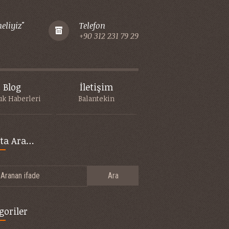
eliyiz"
Telefon
+90 312 231 79 29
Blog
İletişim
k Haberleri
Balantekin
’ta Ara…
Aranan ifade
goriler