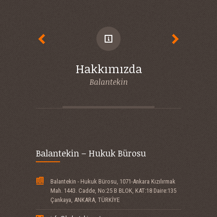
Hakkımızda
Hizmetle
Balantekin
Faaliyet al
Balantekin – Hukuk Bürosu
Balantekin - Hukuk Bürosu, 1071-Ankara Kızılırmak
Mah. 1443. Cadde, No:25 B BLOK, KAT:18 Daire:135
Çankaya, ANKARA, TÜRKİYE