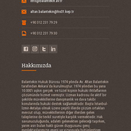
info@balantekin.av.tr
altan.balantekin@hs01.kep.tr
+90 312 231 79 29
+90 312 231 79 30
Hakkımızda
Balantekin Hukuk Bürosu 1974 yılında Av. Altan Balantekin
tarafından Ankara’da kurulmuştur. 1974 yılından bu yana
10.000’i aşkın gerçek ve tüzel kişinin hukuki ihtilaflarının
çözümünde hizmet vermiştir. Uzman kadrosu ile aktif bir
şekilde müvekkillerine danışmanlık ve dava takibi
konularında hukuki destek sağlamaktadır. Başta İstanbul-
İzmir-Antalya olmak üzere çeşitli illerde çözüm ortakları
mevcut olup, müvekkillerinin diğer illerden gelen
taleplerine de tevkil suretiyle karşılık vermektedir. Hak
savunuculuğunda, adaleti gelenekten geleceği taşırken,
yarım asrı bulan haklı güven duygusunu genç
meslektaşlarımızın enerji ve vizyonuyla bütünleştiren