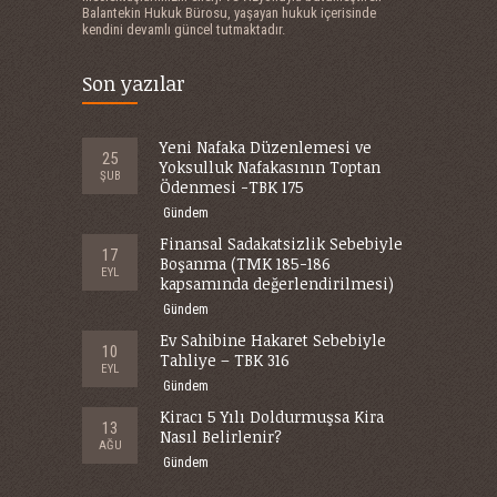
Balantekin Hukuk Bürosu, yaşayan hukuk içerisinde
kendini devamlı güncel tutmaktadır.
Son yazılar
Yeni Nafaka Düzenlemesi ve
25
Yoksulluk Nafakasının Toptan
ŞUB
Ödenmesi -TBK 175
Gündem
Finansal Sadakatsizlik Sebebiyle
17
Boşanma (TMK 185-186
EYL
kapsamında değerlendirilmesi)
Gündem
Ev Sahibine Hakaret Sebebiyle
10
Tahliye – TBK 316
EYL
Gündem
Kiracı 5 Yılı Doldurmuşsa Kira
13
Nasıl Belirlenir?
AĞU
Gündem