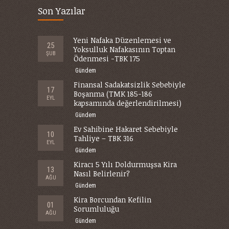
Son Yazılar
Yeni Nafaka Düzenlemesi ve
25
Yoksulluk Nafakasının Toptan
ŞUB
Ödenmesi -TBK 175
Gündem
Finansal Sadakatsizlik Sebebiyle
17
Boşanma (TMK 185-186
EYL
kapsamında değerlendirilmesi)
Gündem
Ev Sahibine Hakaret Sebebiyle
10
Tahliye – TBK 316
EYL
Gündem
Kiracı 5 Yılı Doldurmuşsa Kira
13
Nasıl Belirlenir?
AĞU
Gündem
Kira Borcundan Kefilin
01
Sorumluluğu
AĞU
Gündem