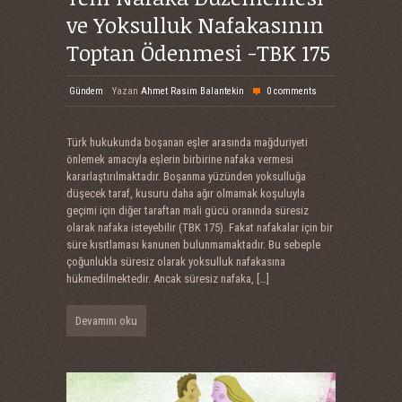
ve Yoksulluk Nafakasının
Toptan Ödenmesi -TBK 175
Gündem
Yazan
Ahmet Rasim Balantekin
0 comments
Türk hukukunda boşanan eşler arasında mağduriyeti
önlemek amacıyla eşlerin birbirine nafaka vermesi
kararlaştırılmaktadır. Boşanma yüzünden yoksulluğa
düşecek taraf, kusuru daha ağır olmamak koşuluyla
geçimi için diğer taraftan mali gücü oranında süresiz
olarak nafaka isteyebilir (TBK 175). Fakat nafakalar için bir
süre kısıtlaması kanunen bulunmamaktadır. Bu sebeple
çoğunlukla süresiz olarak yoksulluk nafakasına
hükmedilmektedir. Ancak süresiz nafaka,
[…]
Devamını oku