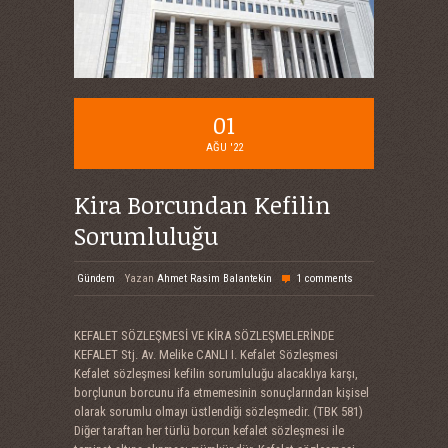
01
AĞU '22
Kira Borcundan Kefilin
Sorumluluğu
Gündem
Yazan
Ahmet Rasim Balantekin
1 comments
KEFALET SÖZLEŞMESİ VE KİRA SÖZLEŞMELERİNDE
KEFALET Stj. Av. Melike CANLI I. Kefalet Sözleşmesi
Kefalet sözleşmesi kefilin sorumluluğu alacaklıya karşı,
borçlunun borcunu ifa etmemesinin sonuçlarından kişisel
olarak sorumlu olmayı üstlendiği sözleşmedir. (TBK 581)
Diğer taraftan her türlü borcun kefalet sözleşmesi ile