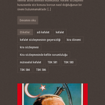
teminat altına alınması mümkündür. Kefalet sözleşmesi
hususunda söz konusu borcun nasıl doğduğunun bir
önemi bulunmamaktadır.
[…]
Devamını oku
Etiketler:
adi kefalet
kefalet
kefalet sözleşmesinin geçersizliği
kira dönemi
kira sözleşmesi
Kira sözleşmesinde kefilin sorumluluğu
müteselsil kefalet
TBK 581
TBK 583
TBK 584
TBK 586