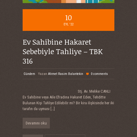
10
EYL '22
Ev Sahibine Hakaret
Sebebiyle Tahliye – TBK
316
Gündem
Yazan
Ahmet Rasim Balantekin
0 comments
Stj. Av. Melike CANLI
Ev Sahibine veya Aile Efradına Hakaret Eden, Tehditte
Bulunan Kişi Tahliye Edilebilir mi? Bir kira ilişkisinde her iki
tarafın da uyması
[…]
Devamını oku