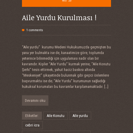
NIS '20
Aile Yurdu Kurulması !
1 comments
“Aile yurdu” kurumu Medeni Hukukumuzda geçmişten bu
yana yer bulmakta ise de, kanaatimize göre, toplumda
yeterince bilinmediği için uygulaması nadir olan bir
kavramdır. Kişiler “Aile Yurdu” kurmak yerine, “Aile Konutu
Şerhi” tesis ettirmek, yahut haciz baskısı altında
“Meskeniyet” şikayetinde bulunmak gibi geçici önlemlere
başvurmakta ise de; “Aile Yurdu” kurumunun sağladığı
hukuksal korumaları bu kavramlar karşılamamaktadır.
[…]
Devamını oku
Etiketler:
Aile Konutu
Aile yurdu
cebri icra