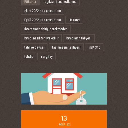
Etiketler:
açıktan fena kullanma
ekim 2022 kira artış oranı
Eylül 2022 kira artış oranı
Hakaret
ihtarname tebliği gerekmeden
kiracı nasıl tahliye edilir
kiracının tahliyesi
tahliye davası
taşınmazın tahliyesi
TBK 316
tehdit
Yargıtay
13
AĞU '22