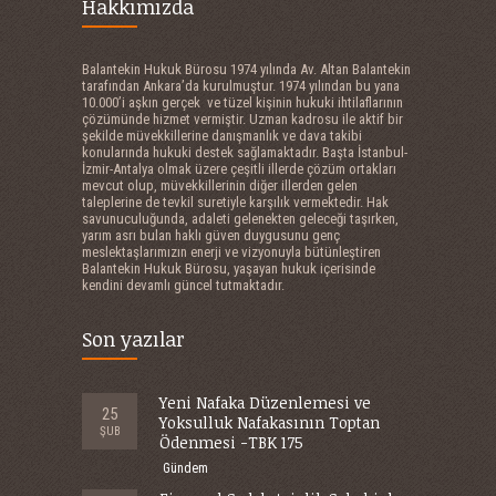
Hakkımızda
Balantekin Hukuk Bürosu 1974 yılında Av. Altan Balantekin
tarafından Ankara’da kurulmuştur. 1974 yılından bu yana
10.000’i aşkın gerçek ve tüzel kişinin hukuki ihtilaflarının
çözümünde hizmet vermiştir. Uzman kadrosu ile aktif bir
şekilde müvekkillerine danışmanlık ve dava takibi
konularında hukuki destek sağlamaktadır. Başta İstanbul-
İzmir-Antalya olmak üzere çeşitli illerde çözüm ortakları
mevcut olup, müvekkillerinin diğer illerden gelen
taleplerine de tevkil suretiyle karşılık vermektedir. Hak
savunuculuğunda, adaleti gelenekten geleceği taşırken,
yarım asrı bulan haklı güven duygusunu genç
meslektaşlarımızın enerji ve vizyonuyla bütünleştiren
Balantekin Hukuk Bürosu, yaşayan hukuk içerisinde
kendini devamlı güncel tutmaktadır.
Son yazılar
Yeni Nafaka Düzenlemesi ve
25
Yoksulluk Nafakasının Toptan
ŞUB
Ödenmesi -TBK 175
Gündem