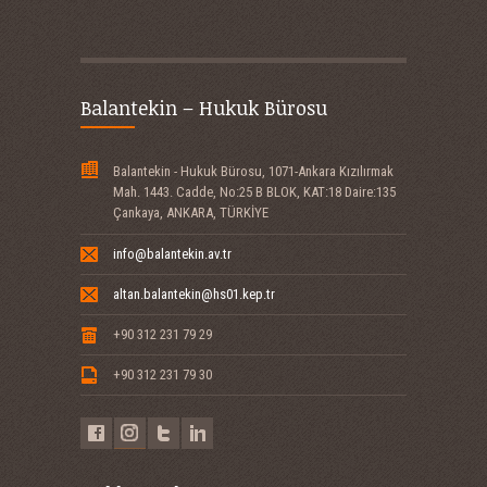
Balantekin – Hukuk Bürosu
Balantekin - Hukuk Bürosu, 1071-Ankara Kızılırmak
Mah. 1443. Cadde, No:25 B BLOK, KAT:18 Daire:135
Çankaya, ANKARA, TÜRKİYE
info@balantekin.av.tr
altan.balantekin@hs01.kep.tr
+90 312 231 79 29
+90 312 231 79 30