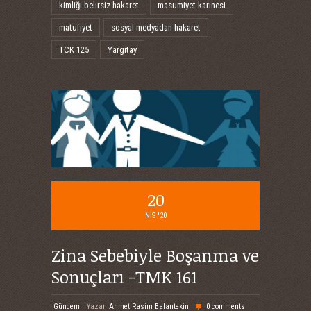
kimliği belirsiz hakaret
masumiyet karinesi
matufiyet
sosyal medyadan hakaret
TCK 125
Yargıtay
20
NIS '20
Zina Sebebiyle Boşanma ve
Sonuçları -TMK 161
Gündem
Yazan
Ahmet Rasim Balantekin
0 comments