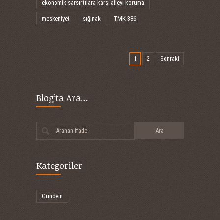
ekonomik sarsıntılara karşı aileyi koruma
meskeniyet
sığınak
TMK 386
1
2
Sonraki
Blog’ta Ara…
Aranan ifade
Kategoriler
Gündem