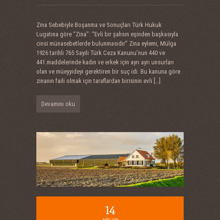
Zina Sebebiyle Boşanma ve Sonuçları Türk Hukuk
Lugatına göre “Zina”: “Evli bir şahsın eşinden başkasıyla
cinsi münasebetlerde bulunmasıdır” Zina eylemi, Mülga
1926 tarihli 765 Sayılı Türk Ceza Kanunu’nun 440 ve
441.maddelerinde kadın ve erkek için ayrı ayrı unsurları
olan ve müeyyideyi gerektiren bir suç idi. Bu kanuna göre
zinanın faili olmak için taraflardan birisinin evli
[…]
Devamını oku
14