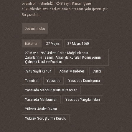
önemli bir metindir[2]. 7248 Sayılı Kanun, genel
hükümlerden ayrı, özel-istisnai bir tazmin yolu getirmiştir.
Bu yazıda
[…]
Devamını oku
Etiketler:
27 Mayıs
27 Mayıs 1960
27 Mayıs 1960 Askeri Darbe Mağdurlarının
Zararlarının Tazmini Amacıyla Kurulan Komisyonun
Çalışma Usul ve Esasları
7248 Sayılı Kanun
Adnan Menderes
Cunta
Tazminat
Yassıada
Yassıada Komisyonu
Yassıada Mağdurlarının Mirasçıları
Yassıada Mahkumları
Yassıada Yargılamaları
Yüksek Adalet Divanı
Yüksek Soruşturma Kurulu